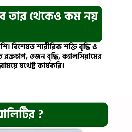
বে তার থেকেও কম নয়
। বিশেষত শারীরিক শক্তি বৃদ্ধি ও
ক্তচাপ, ওজন বৃদ্ধি, ক্যালসিয়ামের
িরাময়ে যথেষ্ট কার্যকরি।
য়ালিটির ?