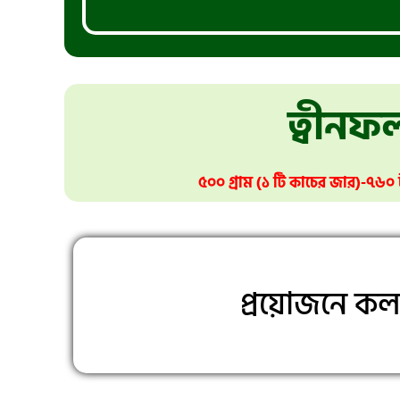
ত্বীনফল
৫০০ গ্রাম (১ টি কাচের জার)-৭৬০
প্রয়োজনে ক