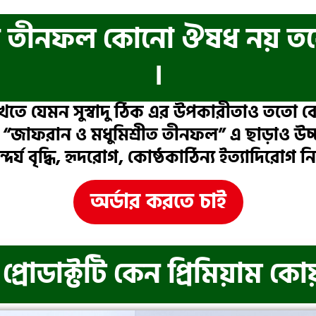
ীত তীনফল কোনো ঔষধ নয় ত
।
তে যেমন সুস্বাদু ঠিক এর উপকারীতাও ততো বেশি
াফরান ও মধুমিশ্রীত তীনফল” এ ছাড়াও উচ্চ র
্দর্য বৃদ্ধি, হৃদরোগ, কোষ্ঠকাঠিন্য ইত্যাদিরোগ ন
অর্ডার করতে চাই
রোডাক্টটি কেন প্রিমিয়াম কো