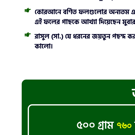
কোরআনে বর্ণিত ফলগুলোর অন্যতম একট
এই ফলের গাছকে আখ্যা দিয়েছেন মুবার
রাসুল (সা.) যে ধরনের জয়তুন পছন্
কালো।
৫০০ গ্রাম
৭৬০