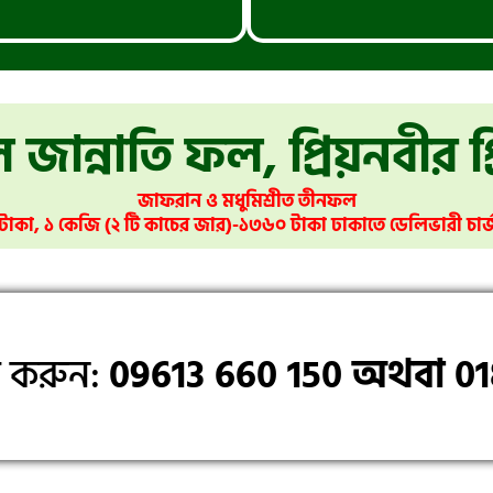
 জান্নাতি ফল, প্রিয়নবীর 
জাফরান ও মধুমিশ্রীত তীনফল
 টাকা, ১ কেজি (২ টি কাচের জার)-১৩৬০ টাকা ঢাকাতে ডেলিভারী চার্
ল করুন:
09613 660 150 অথবা 01