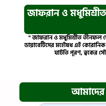
জাফরান ও মধুমিশ্র
" জাফরান ও মধুমিশ্রীত তীনফল খে
ডায়াবেটিসের মহৌষধ এই কোরানিক “জ
ঘাটতি পূরণ, ত্বকের সৌন
আমাদের প্