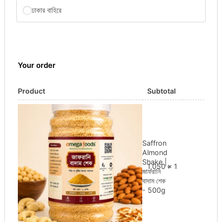
ঢাকার বাহিরে
Your order
Product
Subtotal
Saffron
Almond
Shake |
1,050
৳
× 1
জাফরানি
বাদাম শেক
- 500g