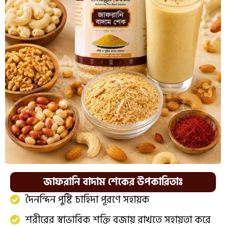
জাফরানি বাদাম শেকের উপকারিতাঃ
দৈনন্দিন পুষ্টি চাহিদা পূরণে সহায়ক
শরীরের স্বাভাবিক শক্তি বজায় রাখতে সহায়তা করে