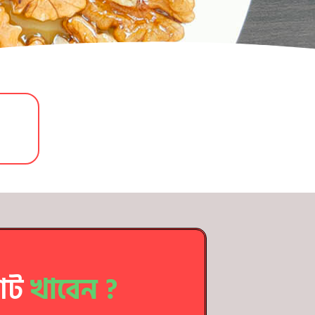
োট
খাবেন ?