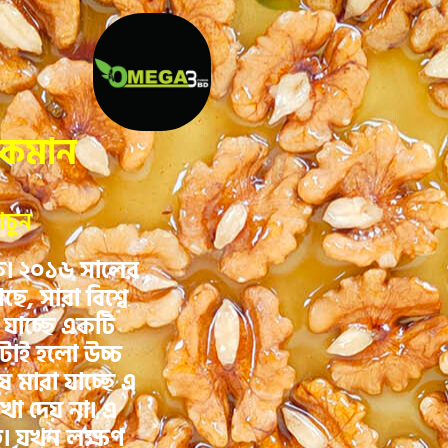
 কমান
াচুন
তক। ২০১৬ সালের
েছে, সারা বিশ্বে
 যাচ্ছে একটি
টোই হলো উচ্চ
ষ মারা যাচ্ছে এ
েখা দেয় না। এ
িত। যখন লক্ষণ