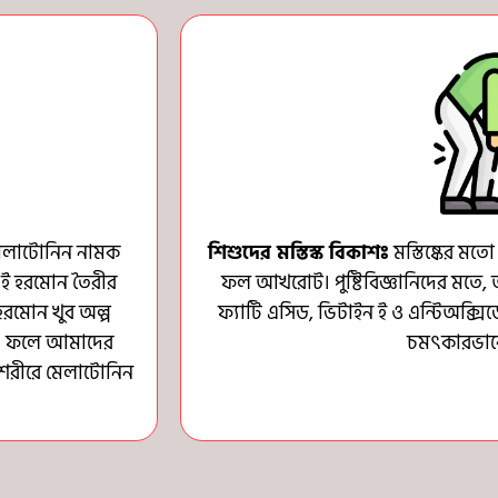
 মেলাটোনিন নামক
শিশুদের মস্তিস্ক বিকাশঃ
মস্তিষ্কের ম
এই হরমোন তৈরীর
ফল আখরোট। পুষ্টিবিজ্ঞানিদের মতে
ই হরমোন খুব অল্প
ফ্যাটি এসিড, ভিটাইন ই ও এন্টিঅক্সিডে
হয়। ফলে আমাদের
চমৎকারভাব
 শরীরে মেলাটোনিন