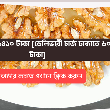
১৪১০ টাকা [ডেলিভারী চার্জ ঢাকাতে ৬০
টাকা]
অর্ডার করতে এখানে ক্লিক করুন