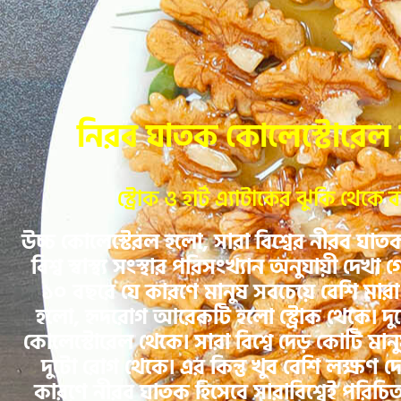
নিরব ঘাতক কোলেস্টোরেল
স্ট্রোক ও হার্ট
এ্যাটাকের ঝুকি থেকে ব
উচ্চ কোলেস্টেরল হলো, সারা বিশ্বের নীরব ঘা
বিশ্ব স্বাস্থ্য সংস্থার পরিসংখ্যান অনুযায়ী দেখা গ
১০ বছরে যে কারণে মানুষ সবচেয়ে বেশি মারা
হলো, হৃদরোগ আরেকটি হলো স্ট্রোক থেকে। দু
কোলেস্টোরেল থেকে। সারা বিশ্বে দেড় কোটি মানু
দুটো রোগ থেকে। এর কিন্তু খুব বেশি লক্ষণ দ
কারণে নীরব ঘাতক হিসেবে সারাবিশ্বেই পরিচ