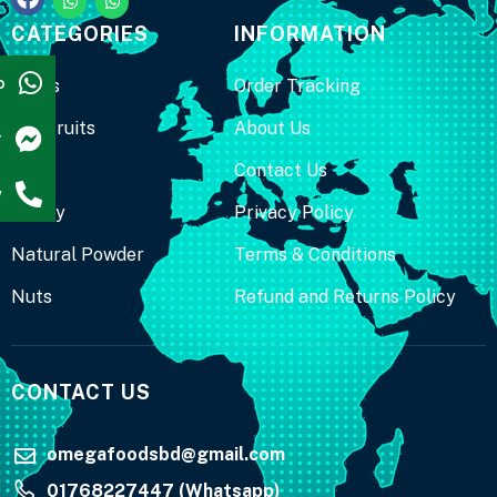
CATEGORIES
INFORMATION
p
Dates
Order Tracking
Dry Fruits
About Us
r
Fruit
Contact Us
w
Honey
Privacy Policy
Natural Powder
Terms & Conditions
Nuts
Refund and Returns Policy
CONTACT US
omegafoodsbd@gmail.com
01768227447 (Whatsapp)