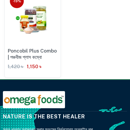
-19%
Poncobil Plus Combo
| পঞ্চবীজ প্লাস কম্বো
1,420
৳
1,150
৳
NATURE IS THE BEST HEALER
সকল প্রকার স্বাস্থ্যকর সুপার ফুডসের নির্ভরযোগ্য অনলাইন শপ