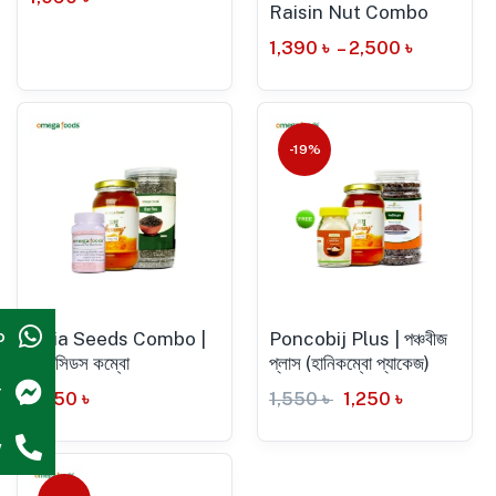
Raisin Nut Combo
1,390
৳
–
2,500
৳
-19%
p
Chia Seeds Combo |
Poncobij Plus | পঞ্চবীজ
চিয়া সিডস কম্বো
প্লাস (হানিকম্বো প্যাকেজ)
r
1,450
৳
1,550
৳
1,250
৳
w