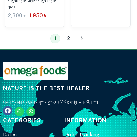
কম্ব
2,300
৳
1,950
৳
1
2
NATURE IS THE BEST HEALER
সকল প্রকার স্বাস্থ্যকর সুপার ফুডসের নির্ভরযোগ্য অনলাইন শপ
CATEGORIES
INFORMATION
Dates
Order Tracking