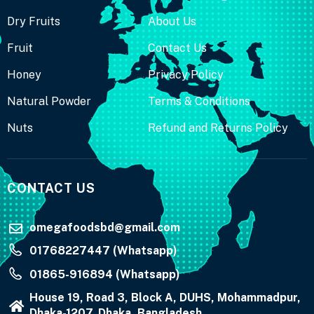
Dry Fruits
About Us
Fruit
Contact Us
Honey
Privacy Policy
Natural Powder
Terms & Conditions
Nuts
Refund and Returns Policy
CONTACT US
omegafoodsbd@gmail.com
01768227447 (Whatsapp)
01865-916894 (Whatsapp)
House 19, Road 3, Block A, DUHS, Mohammadpur,
Dhaka-1207, Dhaka, Bangladesh