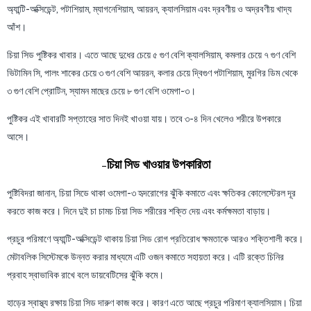
অ্যান্টি-অক্সিডেন্ট, পটাশিয়াম, ম্যাগনেশিয়াম, আয়রন, ক্যালসিয়াম এবং দ্রবণীয় ও অদ্রবণীয় খাদ্য
আঁশ।
চিয়া সিড পুষ্টিকর খাবার। এতে আছে দুধের চেয়ে ৫ গুণ বেশি ক্যালসিয়াম, কমলার চেয়ে ৭ গুণ বেশি
ভিটামিন সি, পালং শাকের চেয়ে ৩ গুণ বেশি আয়রন, কলার চেয়ে দ্বিগুণ পটাশিয়াম, মুরগির ডিম থেকে
৩ গুণ বেশি প্রোটিন, স্যামন মাছের চেয়ে ৮ গুণ বেশি ওমেগা-৩।
পুষ্টিকর এই খাবারটি সপ্তাহের সাত দিনই খাওয়া যায়। তবে ৩-৪ দিন খেলেও শরীরে উপকারে
আসে।
চিয়া সিড খাওয়ার উপকারিতা
–
পুষ্টিবিদরা জানান, চিয়া সিডে থাকা ওমেগা-৩ হৃদরোগের ঝুঁকি কমাতে এবং ক্ষতিকর কোলেস্টেরল দূর
করতে কাজ করে। দিনে দুই চা চামচ চিয়া সিড শরীরের শক্তি দেয় এবং কর্মক্ষমতা বাড়ায়।
প্রচুর পরিমাণে অ্যান্টি-অক্সিডেন্ট থাকায় চিয়া সিড রোগ প্রতিরোধ ক্ষমতাকে আরও শক্তিশালী করে।
মেটাবলিক সিস্টেমকে উন্নত করার মাধ্যমে এটি ওজন কমাতে সহায়তা করে। এটি রক্তে চিনির
প্রবাহ স্বাভাবিক রাখে বলে ডায়বেটিসের ঝুঁকি কমে।
হাড়ের স্বাস্থ্য রক্ষায় চিয়া সিড দারুণ কাজ করে। কারণ এতে আছে প্রচুর পরিমাণ ক্যালসিয়াম। চিয়া