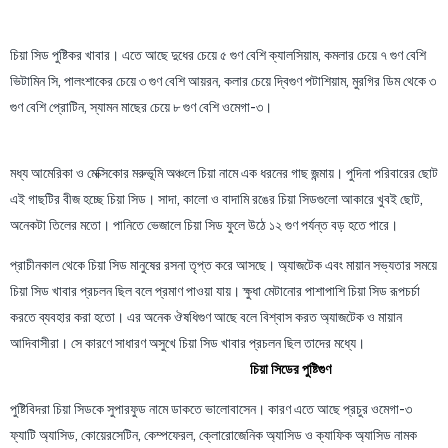
চিয়া সিড পুষ্টিকর খাবার। এতে আছে দুধের চেয়ে ৫ গুণ বেশি ক্যালসিয়াম, কমলার চেয়ে ৭ গুণ বেশি
ভিটামিন সি, পালংশাকের চেয়ে ৩ গুণ বেশি আয়রন, কলার চেয়ে দ্বিগুণ পটাশিয়াম, মুরগির ডিম থেকে ৩
গুণ বেশি প্রোটিন, স্যামন মাছের চেয়ে ৮ গুণ বেশি ওমেগা-৩।
মধ্য আমেরিকা ও মেক্সিকোর মরুভূমি অঞ্চলে চিয়া নামে এক ধরনের গাছ জন্মায়। পুদিনা পরিবারের ছোট
এই গাছটির বীজ হচ্ছে চিয়া সিড। সাদা, কালো ও বাদামি রঙের চিয়া সিডগুলো আকারে খুবই ছোট,
অনেকটা তিলের মতো। পানিতে ভেজালে চিয়া সিড ফুলে উঠে ১২ গুণ পর্যন্ত বড় হতে পারে।
প্রাচীনকাল থেকে চিয়া সিড মানুষের রসনা তৃপ্ত করে আসছে। অ্যাজটেক এবং মায়ান সভ্যতার সময়ে
চিয়া সিড খাবার প্রচলন ছিল বলে প্রমাণ পাওয়া যায়। ক্ষুধা মেটানোর পাশাপাশি চিয়া সিড রূপচর্চা
করতে ব্যবহার করা হতো। এর অনেক ঔষধিগুণ আছে বলে বিশ্বাস করত অ্যাজটেক ও মায়ান
আদিবাসীরা। সে কারণে সাধারণ অসুখে চিয়া সিড খাবার প্রচলন ছিল তাদের মধ্যে।
চিয়া সিডের পুষ্টিগুণ
পুষ্টিবিদরা চিয়া সিডকে সুপারফুড নামে ডাকতে ভালোবাসেন। কারণ এতে আছে প্রচুর ওমেগা-৩
ফ্যাটি অ্যাসিড, কোয়েরসেটিন, কেম্পফেরল, ক্লোরোজেনিক অ্যাসিড ও ক্যাফিক অ্যাসিড নামক