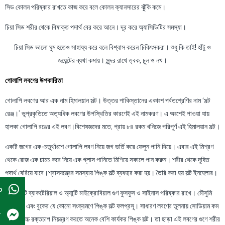
সিড কোলন পরিষ্কার রাখতে কাজ করে বলে কোলন ক্যানসারের ঝুঁকি কমে।
চিয়া সিড শরীর থেকে বিষাক্ত পদার্থ বের করে আনে। দূর করে অ্যাসিডিটির সমস্যা।
চিয়া সিড ভালো ঘুম হতেও সাহায্য করে বলে বিশ্বাস করেন চিকিৎসকরা। শুধু কি তাই! হাঁটু ও
জয়েন্টের ব্যথা কমায়। সুন্দর রাখে ত্বক, চুল ও নখ।
গোলাপি লবণের উপকারিতা
গোলাপি লবণের আর এক নাম হিমালয়ান সল্ট। উত্তর পাকিস্তানের একাংশ পর্বতশ্রেণির নাম ‘সল্ট
রেঞ্জ।’ ভূপ্রকৃতিতে অত্যধিক লবণের উপস্থিতির কারণেই এই নামকরণ। এ অংশেই পাওয়া যায়
হালকা গোলাপি রঙের এই লবণ।বিশেষজ্ঞদের মতে, প্রায় ৮৪ রকম খনিজে পরিপূর্ণ এই হিমালয়ান সল্ট।
একটি জগের এক-চতুর্থাংশে গোলাপি লবণ নিয়ে জগ ভর্তি করে ফেলুন পানি দিয়ে। এবার এই মিশ্রণ
থেকে রোজ এক চামচ করে নিয়ে এক গ্লাস পানিতে মিশিয়ে সকালে পান করুন। শরীর থেকে দূষিত
পদার্থ বেরিয়ে যাবে।শ্বাসযন্ত্রের সমস্যায় পিঙ্ক সল্ট ব্যবহার করা হয়। তৈরি করা হয় সল্ট ইনহেলার।
p
এর অ্যান্টি ব্যাকটেরিয়াল ও অ্যান্টি মাইক্রোবিয়াল গুণ ফুসফুস ও সাইনাস পরিষ্কার রাখে। মৌসুমি
অ্যালার্জি এবং বুকের যে কোনো সংক্রমণে পিঙ্ক সল্ট ফলপ্রসূ। সাধারণ লবণের তুলনায় সোডিয়াম কম
r
হওয়ায় উচ্চ রক্তচাপ নিয়ন্ত্রণ করতে অনেক বেশি কার্যকর পিঙ্ক সল্ট। তা ছাড়া এই লবণের গুণে শরীর