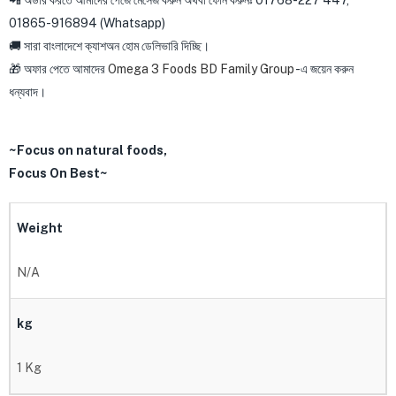
📲 অর্ডার করতে আমাদের পেজে মেসেজ করুন অথবা ফোন করুনঃ 01768-227 447,
01865-916894 (Whatsapp)
🚚 সারা বাংলাদেশে ক্যাশঅন হোম ডেলিভারি দিচ্ছি।
🎁 অফার পেতে আমাদের
Omega 3 Foods BD Family Group
-এ জয়েন করুন
ধন্যবাদ।
~Focus on natural foods,
Focus On Best~
Weight
N/A
kg
1 Kg