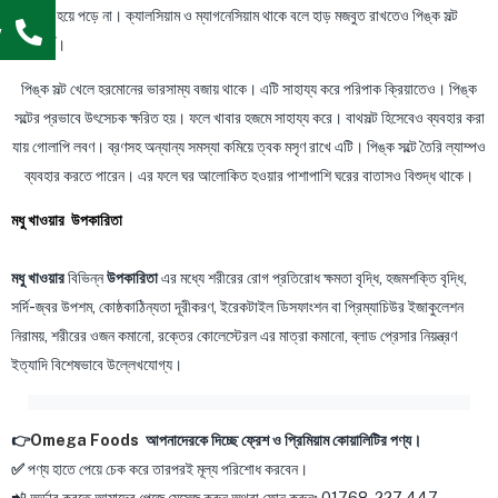
পানিশূন্য হয়ে পড়ে না। ক্যালসিয়াম ও ম্যাগনেসিয়াম থাকে বলে হাড় মজবুত রাখতেও পিঙ্ক সল্ট
w
অপরিহার্য।
পিঙ্ক সল্ট খেলে হরমোনের ভারসাম্য বজায় থাকে। এটি সাহায্য করে পরিপাক ক্রিয়াতেও। পিঙ্ক
সল্টের প্রভাবে উৎসেচক ক্ষরিত হয়। ফলে খাবার হজমে সাহায্য করে। বাথসল্ট হিসেবেও ব্যবহার করা
যায় গোলাপি লবণ। ব্রণসহ অন্যান্য সমস্যা কমিয়ে ত্বক মসৃণ রাখে এটি। পিঙ্ক সল্টে তৈরি ল্যাম্পও
ব্যবহার করতে পারেন। এর ফলে ঘর আলোকিত হওয়ার পাশাপাশি ঘরের বাতাসও বিশুদ্ধ থাকে।
মধু খাওয়ার উপকারিতা
মধু খাওয়ার
বিভিন্ন
উপকারিতা
এর মধ্যে শরীরের রোগ প্রতিরোধ ক্ষমতা বৃদ্ধি, হজমশক্তি বৃদ্ধি,
সর্দি-জ্বর উপশম, কোষ্ঠকাঠিন্যতা দূরীকরণ, ইরেকটাইল ডিসফাংশন বা প্রিম্যাচিউর ইজাকুলেশন
নিরাময়, শরীরের ওজন কমানো, রক্তের কোলেস্টেরল এর মাত্রা কমানো, ব্লাড প্রেসার নিয়ন্ত্রণ
ইত্যাদি বিশেষভাবে উল্লেখযোগ্য।
👉
Omega Foods
আপনাদেরকে দিচ্ছে ফ্রেশ ও প্রিমিয়াম কোয়ালিটির পণ্য।
✅
পণ্য হাতে পেয়ে চেক করে তারপরই মূল্য পরিশোধ করবেন।