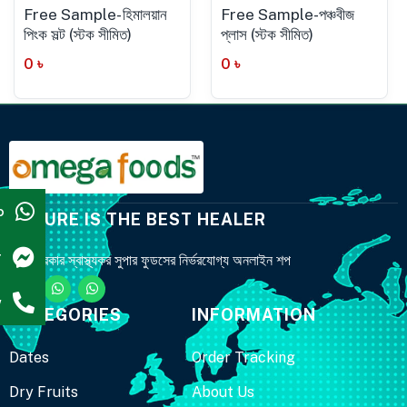
Free Sample- হিমালয়ান
Free Sample-পঞ্চবীজ
পিংক সল্ট (স্টক সীমিত)
প্লাস (স্টক সীমিত)
0
৳
0
৳
p
NATURE IS THE BEST HEALER
r
সকল প্রকার স্বাস্থ্যকর সুপার ফুডসের নির্ভরযোগ্য অনলাইন শপ
w
CATEGORIES
INFORMATION
Dates
Order Tracking
Dry Fruits
About Us