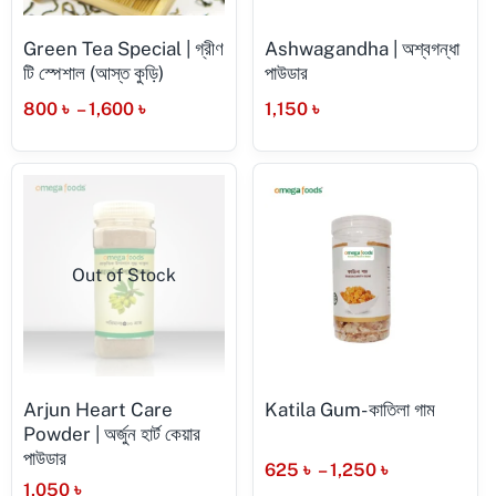
Green Tea Special | গ্রীণ
Ashwagandha | অশ্বগন্ধা
টি স্পেশাল (আস্ত কুড়ি)
পাউডার
800
৳
–
1,600
৳
1,150
৳
Out of Stock
Arjun Heart Care
Katila Gum- কাতিলা গাম
Powder | অর্জুন হার্ট কেয়ার
পাউডার
625
৳
–
1,250
৳
1,050
৳