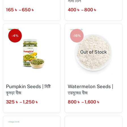
সাদা তিল
165
৳
–
650
৳
400
৳
–
800
৳
-4%
-16%
Out of Stock
Pumpkin Seeds | মিষ্টি
Watermelon Seeds |
কুমড়া বীজ
তরমুজের বীজ
325
৳
–
1,250
৳
800
৳
–
1,600
৳