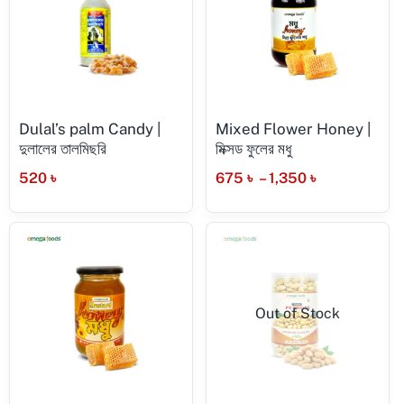
Dulal’s palm Candy |
Mixed Flower Honey |
দুলালের তালমিছরি
মিক্সড ফুলের মধু
520
৳
675
৳
–
1,350
৳
Out of Stock