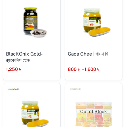
BlacKOnix Gold-
Gaoa Ghee | গাওয়া ঘি
ব্ল্যাকোনিক্স গোল্ড
1,250
৳
800
৳
–
1,600
৳
Out of Stock