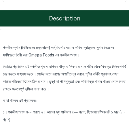
Description
পঞ্চবীজ প্লাস (ফিটনেসের জন্য দারুণ) অর্থ্যাৎ পাঁচ ধরণের অধিক স্বাস্থ্যকর সুপার সিডসের
সংমিশ্রণে তৈরী করা Omega Foods এর পঞ্চবীজ প্লাস।
নিয়মিত প্রতিদিন এই পঞ্চবীজ প্লাস আপনার খাদ্য তালিকায় রাখলে শরীর থেকে বিষাক্ত টক্সিন পদার্থ
বের করতে সাহায্য করবে। পেটের যতো ধরণের অশান্তি দূর করবে, পুষ্টির ঘাটতি পুরণ সহ ওজন
কমিয়ে শরীরের ফিটনেস ঠিক রাখবে। তৃষ্ণা বা পানিশূন্যতা এবং অতিরিক্ত খাবার খাওয়া থেকে বিরত
রাখতে গুরুত্বপূর্ণ ভূমিকা পালন করে।
যা যা থাকবে এই প্যাকেজেঃ
১। পঞ্চবীজ প্লাস ৪০০ গ্রাম, ২। আখের জুস পাউডার ৫০০ গ্রাম, হিমালয়ান পিংক সল্ট ১ জার (৮০
গ্রাম)