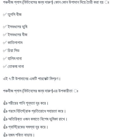
পঞ্চবীজ প্লাস (ফিটনেসের জন্য দারুণ) কোন কোন উপাদান দিয়ে তৈরী করা হয় ঃ
✅ তুলসি বীজ
✅ ইসবগুলের ভুষি
✅ ইসবগুলের বীজ
✅ কাতিলাগাম
✅ চিয়া সিড
✅ হালিম দানা
✅ তোকমা দানা
এই ৭ টি উপাদানের একটি পারফেক্ট মিশ্রণ।
পঞ্চবীজ প্লাস (ফিটনেসের জন্য দারুণ)এর উপকারীতা ঃ
👍 শরীরের পানি শূন্যতা দূর করে।
👍 গরমে হিটস্ট্রোক প্রতিরোধে সহায়তা করে।
👍 অতিরিক্ত ওজন কমাতে বিশেষ ভুমিকা রাখে।
👍 গ্যাস্ট্রিকের সমস্যা দূর করে।
👍 হজম শক্তি বাড়ায়।