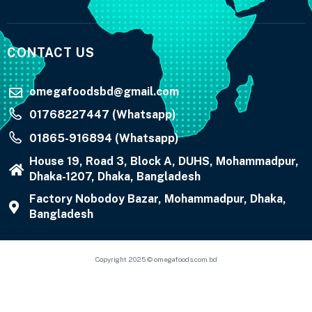
CONTACT US
omegafoodsbd@gmail.com
01768227447 (Whatsapp)
01865-916894 (Whatsapp)
House 19, Road 3, Block A, DUHS, Mohammadpur,
Dhaka-1207, Dhaka, Bangladesh
Factory Nobodoy Bazar, Mohammadpur, Dhaka,
Bangladesh
Copyright 2025 © omegafoods.com.bd