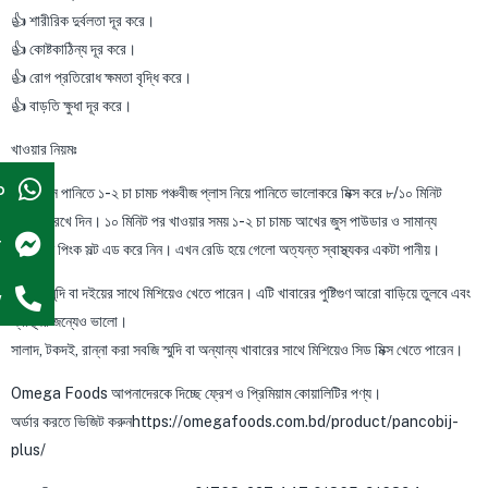
👍 শারীরিক দুর্বলতা দূর করে।
👍 কোষ্টকাঠিন্য দূর করে।
👍 রোগ প্রতিরোধ ক্ষমতা বৃদ্ধি করে।
👍 বাড়তি ক্ষুধা দূর করে।
খাওয়ার নিয়মঃ
p
এক গ্লাস পানিতে ১-২ চা চামচ পঞ্চবীজ প্লাস নিয়ে পানিতে ভালোকরে মিক্স করে ৮/১০ মিনিট
ভিজিয়ে রেখে দিন। ১০ মিনিট পর খাওয়ার সময় ১-২ চা চামচ আখের জুস পাউডার ও সামান্য
r
হিমালয়ান পিংক সল্ট এড করে নিন। এখন রেডি হয়ে গেলো অত্যন্ত স্বাস্থ্যকর একটা পানীয়।
এছাড়া স্মুদি বা দইয়ের সাথে মিশিয়েও খেতে পারেন। এটি খাবারের পুষ্টিগুণ আরো বাড়িয়ে তুলবে এবং
w
স্বাস্থ্যর জন্যেও ভালো।
সালাদ, টকদই, রান্না করা সবজি স্মুদি বা অন্যান্য খাবারের সাথে মিশিয়েও সিড মিক্স খেতে পারেন।
Omega Foods আপনাদেরকে দিচ্ছে ফ্রেশ ও প্রিমিয়াম কোয়ালিটির পণ্য।
অর্ডার করতে ভিজিট করুনhttps://omegafoods.com.bd/product/pancobij-
plus/