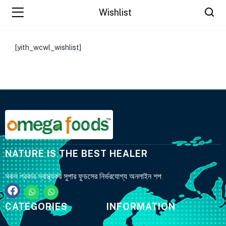
Wishlist
[yith_wcwl_wishlist]
NATURE IS THE BEST HEALER
সকল প্রকার স্বাস্থ্যকর সুপার ফুডসের নির্ভরযোগ্য অনলাইন শপ
CATEGORIES
INFORMATION