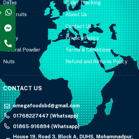
Dates
Order Tracking
p
Dry Fruits
About Us
Fruit
Contact Us
r
Honey
Privacy Policy
w
Natural Powder
Terms & Conditions
Nuts
Refund and Returns Policy
CONTACT US
omegafoodsbd@gmail.com
01768227447 (Whatsapp)
01865-916894 (Whatsapp)
House 19, Road 3, Block A, DUHS, Mohammadpur,