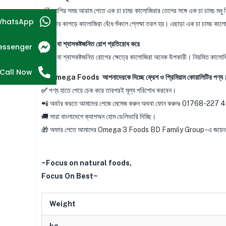
সর্দি-কাশির সময় আরাম পেতে এক চা চামচ কালোজিরার তেলের সঙ্গে এক চা চামচ মধু
hatsApp
পরিষ্কার কাপড়ে কালোজিরা বেঁধে শুঁকলে শ্লেষ্মা তরল হয়। এছাড়া এক চা চামচ কালোজির
হাঁপানি বা শ্বাসকষ্টজনিত রোগ প্রতিরোধ করে
essenger
হাঁপানি বা শ্বাসকষ্টজনিত রোগের ক্ষেত্রে কালোজিরা অনেক উপকারী। নিয়মিত কালোজিরা
Call Now
👉
Omega Foods
আপনাদেরকে দিচ্ছে ফ্রেশ ও প্রিমিয়াম কোয়ালিটির পণ্য
✅
পণ্য হাতে পেয়ে চেক করে তারপরই মূল্য পরিশোধ করবেন।
📲 অর্ডার করতে আমাদের পেজে মেসেজ করুন অথবা ফোন করুনঃ 01768
🚚 সারা বাংলাদেশে ক্যাশঅন হোম ডেলিভারি দিচ্ছি।
🎁 অফার পেতে আমাদের
Omega 3 Foods BD Family Group
-এ জয়েন 
~Focus on natural foods,
Focus On Best~
Weight