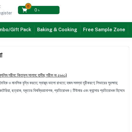
t
0
0
৳
gister
bo/Gift Pack
Baking & Cooking
Free Sample Zone
া
মুসলিম শরীফ: কিতাবুস সালাম: হাদীছ শরীফ নং ৫৬৬১)
দৈহিক ও মানসিক বৃদ্ধি করতে; স্বাস্থ্য ভালো রাখতে; হজম সমস্যা দূরীকরণে; লিভারের সুরক্ষায়;
যাকটেরিয়া, ছত্রাক, যকৃতের বিষক্রিয়ানাশক, প্রতিরোধক। টিউমার এবং ক্যান্সার প্রতিরোধক হিসেবে