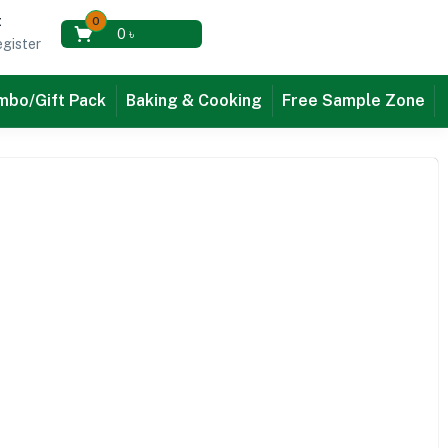
t
0
0
৳
gister
bo/Gift Pack
Baking & Cooking
Free Sample Zone