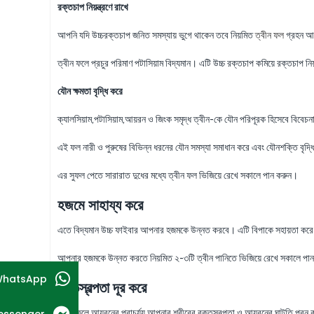
রক্তচাপ নিয়ন্ত্রণে রাখে
আপনি যদি উচ্চরক্তচাপ জনিত সমস্যায় ভুগে থাকেন তবে নিয়মিত
ত্বীন ফল
গ্রহন আপ
ত্বীন ফলে প্রচুর পরিমাণ পটাসিয়াম বিদ্যমান। এটি উচ্চ রক্তচাপ কমিয়ে রক্তচাপ নি
যৌন ক্ষমতা বৃদ্ধি করে
ক্যালসিয়াম,পটাসিয়াম,আয়রন ও জিংক সমৃদ্ধ ত্বীন-কে যৌন পরিপূরক হিসেবে বিবেচনা
এই ফল নারী ও পুরুষের বিভিন্ন ধরনের যৌন সমস্যা সমাধান করে এবং যৌনশক্তি বৃদ্
এর সুফল পেতে সারারাত দুধের মধ্যে ত্বীন ফল ভিজিয়ে রেখে সকালে পান করুন।
হজমে সাহায্য করে
এতে বিদ্যমান উচ্চ ফাইবার আপনার হজমকে উন্নত করবে। এটি বিপাকে সহায়তা করে এব
আপনার হজমকে উন্নত করতে নিয়মিত ২-৩টি ত্বীন পানিতে ভিজিয়ে রেখে সকালে পান
hatsApp
রক্তস্বল্পতা দূর করে
ত্বীন ফলে আয়রনের প্রাচুর্য্য আপনার শরীরের রক্তস্বল্পতা ও আয়রনের ঘাটতি পূরন