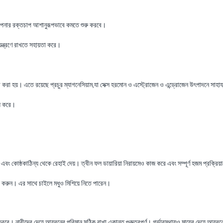
নার রক্তচাপ আশানুরূপভাবে কমতে শুরু করবে।
য়ন্ত্রণে রাখতে সহায়তা করে।
 করা হয়। এতে রয়েছে প্রচুর ম্যাগনেসিয়াম,যা সেক্স হরমোন ও এস্ট্রোজেন ও এন্ড্রোজেন উৎপাদনে সাহা
ধি করে।
ং কোষ্ঠকাঠিন্য থেকে রেহাই দেয়। ত্বীন ফল ডায়ারিয়া নিরায়মেও কাজ করে এবং সম্পূর্ণ হজম প্রক্র
 করুন। এর সাথে চাইলে মধুও মিশিয়ে নিতে পারেন।
 করবে। নারীদের দেহে আয়রনের পরিমান সঠিক রাখা একান্ত গুরুত্বপূর্ণ। গর্ভাবস্থায়ও মায়ের দেহে আয়