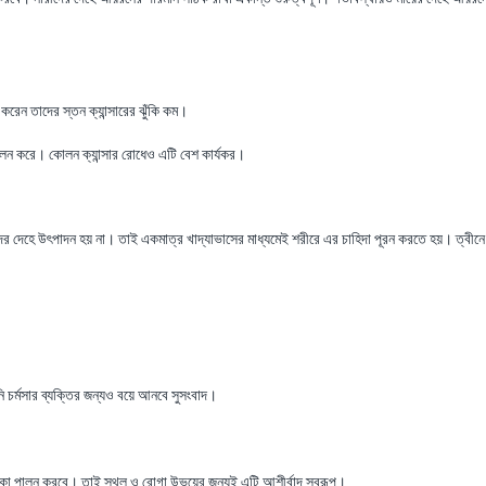
রেন তাদের স্তন ক্যান্সারের ঝুঁকি কম।
 পালন করে। কোলন ক্যান্সার রোধেও এটি বেশ কার্যকর।
মাদের দেহে উৎপাদন হয় না। তাই একমাত্র খাদ্যাভাসের মাধ্যমেই শরীরে এর চাহিদা পূরন করতে হয়। ত্বীন
 চর্মসার ব্যক্তির জন্যও বয়ে আনবে সুসংবাদ।
িকা পালন করবে। তাই স্থুল ও রোগা উভয়ের জন্যই এটি আশীর্বাদ স্বরূপ।