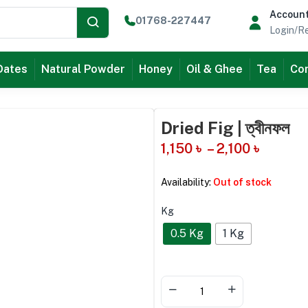
Accoun
01768-227447
Login/Re
Dates
Natural Powder
Honey
Oil & Ghee
Tea
Com
Dried Fig | ত্বীনফল
1,150
৳
–
2,100
৳
Availability:
Out of stock
Kg
0.5 Kg
1 Kg