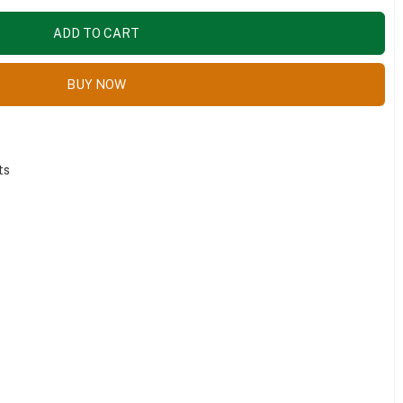
ADD TO CART
BUY NOW
ts