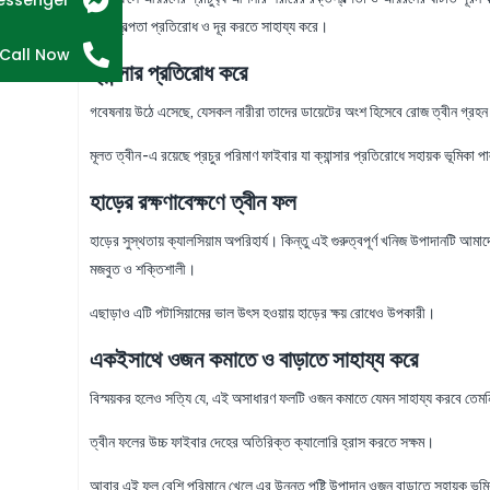
essenger
রক্তস্বল্পতা প্রতিরোধ ও দূর করতে সাহায্য করে।
Call Now
ক্যান্সার প্রতিরোধ করে
গবেষনায় উঠে এসেছে, যেসকল নারীরা তাদের ডায়েটের অংশ হিসেবে রোজ ত্বীন গ্রহন ক
মূলত ত্বীন -এ রয়েছে প্রচুর পরিমাণ ফাইবার যা ক্যান্সার প্রতিরোধে সহায়ক ভূমিকা
হাড়ের রক্ষণাবেক্ষণে ত্বীন ফল
হাড়ের সুস্থতায় ক্যালসিয়াম অপরিহার্য। কিন্তু এই গুরুত্বপূর্ণ খনিজ উপাদানটি আ
মজবুত ও শক্তিশালী।
এছাড়াও এটি পটাসিয়ামের ভাল উৎস হওয়ায় হাড়ের ক্ষয় রোধেও উপকারী।
একইসাথে ওজন কমাতে ও বাড়াতে সাহায্য করে
বিস্ময়কর হলেও সত্যি যে, এই অসাধারণ ফলটি ওজন কমাতে যেমন সাহায্য করবে তেমনি
ত্বীন ফলের উচ্চ ফাইবার দেহের অতিরিক্ত ক্যালোরি হ্রাস করতে সক্ষম।
আবার এই ফল বেশি পরিমানে খেলে এর উন্নত পুষ্টি উপাদান ওজন বাড়াতে সহায়ক ভূম