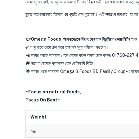
কেবল সুস্বাস্থ্যেই নয়, চুলের যত্নেও ত্বীন এর বিকল্প নেই। চুল পরা কমাতে ও নত
চুলের ময়েশ্চারাইজার হিসেবে এর খ্যাতি বেশ পুরোনো। এটি স্ক্যাল্পের ময়েশ্চার ধরে র
👉
Omega Foods
আপনাদেরকে দিচ্ছে ফ্রেশ ও প্রিমিয়াম কোয়ালিটির পণ্য
✅
পণ্য হাতে পেয়ে চেক করে তারপরই মূল্য পরিশোধ করবেন।
📲 অর্ডার করতে আমাদের পেজে মেসেজ করুন অথবা ফোন করুনঃ 01768
🚚 সারা বাংলাদেশে ক্যাশঅন হোম ডেলিভারি দিচ্ছি।
🎁 অফার পেতে আমাদের
Omega 3 Foods BD Family Group
-এ জয়েন 
~Focus on natural foods,
Focus On Best~
Weight
kg