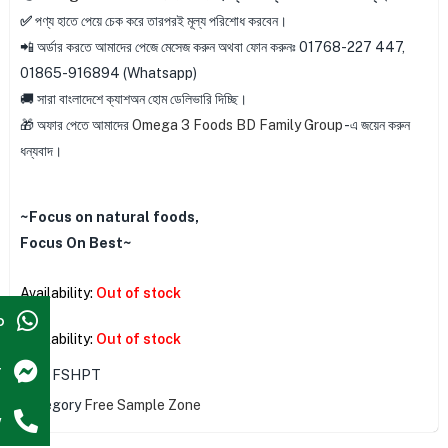
✅
পণ্য হাতে পেয়ে চেক করে তারপরই মূল্য পরিশোধ করবেন।
📲 অর্ডার করতে আমাদের পেজে মেসেজ করুন অথবা ফোন করুনঃ 01768-227 447,
01865-916894 (Whatsapp)
🚚 সারা বাংলাদেশে ক্যাশঅন হোম ডেলিভারি দিচ্ছি।
🎁 অফার পেতে আমাদের
Omega 3 Foods BD Family Group
-এ জয়েন করুন
ধন্যবাদ।
~Focus on natural foods,
Focus On Best~
Availability:
Out of stock
p
Availability:
Out of stock
r
SKU
FSHPT
Category
Free Sample Zone
w