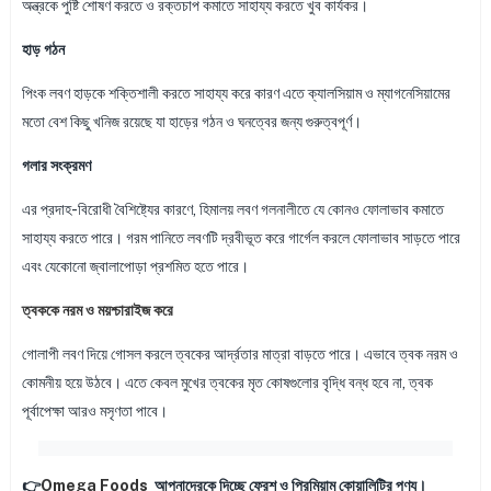
অন্ত্রকে পুষ্টি শোষণ করতে ও রক্তচাপ কমাতে সাহায্য করতে খুব কার্যকর।
হাড় গঠন
পিংক লবণ হাড়কে শক্তিশালী করতে সাহায্য করে কারণ এতে ক্যালসিয়াম ও ম্যাগনেসিয়ামের
মতো বেশ কিছু খনিজ রয়েছে যা হাড়ের গঠন ও ঘনত্বের জন্য গুরুত্বপূর্ণ।
গলার সংক্রমণ
এর প্রদাহ-বিরোধী বৈশিষ্ট্যের কারণে, হিমালয় লবণ গলনালীতে যে কোনও ফোলাভাব কমাতে
সাহায্য করতে পারে। গরম পানিতে লবণটি দ্রবীভূত করে গার্গেল করলে ফোলাভাব সাড়তে পারে
এবং যেকোনো জ্বালাপোড়া প্রশমিত হতে পারে।
ত্বককে নরম ও ময়শ্চারাইজ করে
গোলাপী লবণ দিয়ে গোসল করলে ত্বকের আর্দ্রতার মাত্রা বাড়তে পারে। এভাবে ত্বক নরম ও
কোমনীয় হয়ে উঠবে। এতে কেবল মুখের ত্বকের মৃত কোষগুলোর বৃদ্ধি বন্ধ হবে না, ত্বক
পূর্বাপেক্ষা আরও মসৃণতা পাবে।
👉
Omega Foods
আপনাদেরকে দিচ্ছে ফ্রেশ ও প্রিমিয়াম কোয়ালিটির পণ্য।