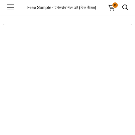
0
Free Sample- হিমালয়ান পিংক সল্ট (স্টক সীমিত)