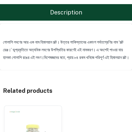
Description
গোলাপি লবণের আর এক নাম হিমালয়ান সল্ট। উত্তর পাকিস্তানের একাংশ পর্বতশ্রেণির নাম ‘সল্ট
রেঞ্জ।’ ভূপ্রকৃতিতে অত্যধিক লবণের উপস্থিতির কারণেই এই নামকরণ। এ অংশেই পাওয়া যায়
হালকা গোলাপি রঙের এই লবণ।বিশেষজ্ঞদের মতে, প্রায় ৮৪ রকম খনিজে পরিপূর্ণ এই হিমালয়ান সল্ট।
Related products