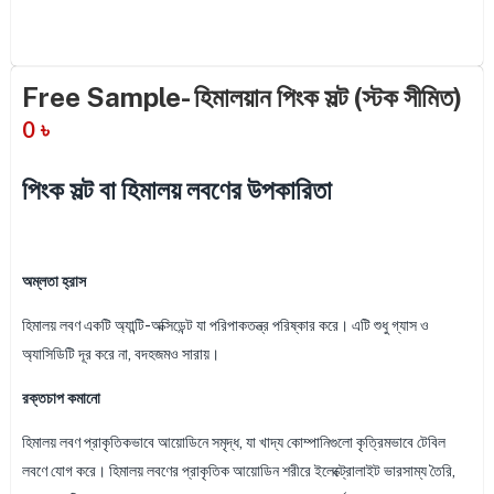
Free Sample- হিমালয়ান পিংক সল্ট (স্টক সীমিত)
0
৳
পিংক সল্ট বা হিমালয় লবণের উপকারিতা
অম্লতা হ্রাস
হিমালয় লবণ একটি অ্যান্টি-অক্সিডেন্ট যা পরিপাকতন্ত্র পরিষ্কার করে। এটি শুধু গ্যাস ও
অ্যাসিডিটি দূর করে না, বদহজমও সারায়।
রক্তচাপ কমানো
হিমালয় লবণ প্রাকৃতিকভাবে আয়োডিনে সমৃদ্ধ, যা খাদ্য কোম্পানিগুলো কৃত্রিমভাবে টেবিল
লবণে যোগ করে। হিমালয় লবণের প্রাকৃতিক আয়োডিন শরীরে ইলেক্ট্রোলাইট ভারসাম্য তৈরি,