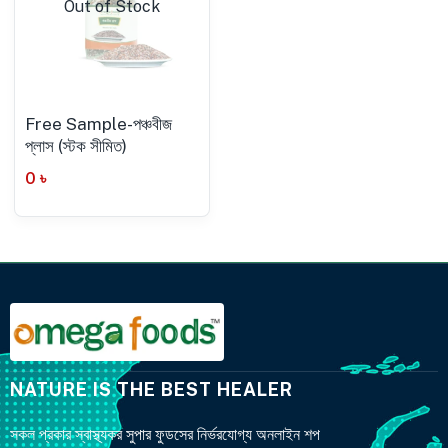
Out of Stock
Free Sample-পঞ্চবীজ
প্লাস (স্টক সীমিত)
0
৳
NATURE IS THE BEST HEALER
সকল প্রকার স্বাস্থ্যকর সুপার ফুডসের নির্ভরযোগ্য অনলাইন শপ