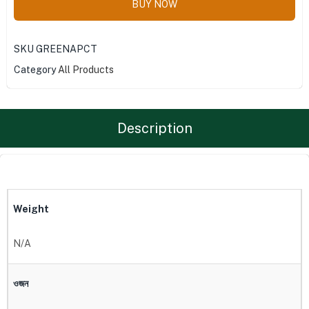
BUY NOW
SKU
GREENAPCT
Category
All Products
Description
Weight
N/A
ওজন