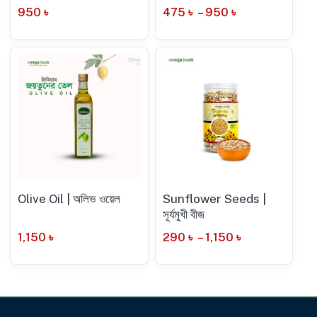
950
৳
475
৳
–
950
৳
Olive Oil | অলিভ ওয়েল
Sunflower Seeds |
সূর্যমুখী বীজ
1,150
৳
290
৳
–
1,150
৳