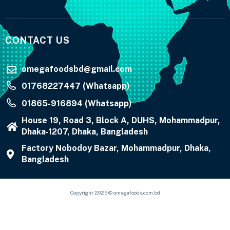
CONTACT US
omegafoodsbd@gmail.com
01768227447 (Whatsapp)
01865-916894 (Whatsapp)
House 19, Road 3, Block A, DUHS, Mohammadpur,
Dhaka-1207, Dhaka, Bangladesh
Factory Nobodoy Bazar, Mohammadpur, Dhaka,
Bangladesh
Copyright 2025 © omegafoods.com.bd