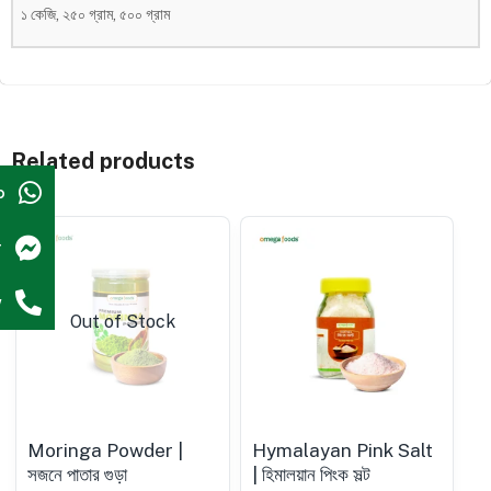
১ কেজি, ২৫০ গ্রাম, ৫০০ গ্রাম
Related products
p
r
w
Out of Stock
Moringa Powder |
Hymalayan Pink Salt
সজনে পাতার গুড়া
| হিমালয়ান পিংক সল্ট