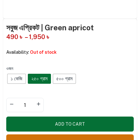
সবুজ এপ্রিকট | Green apricot
490
৳
–
1,950
৳
Availability:
Out of stock
ওজন
১ কেজি
২৫০ গ্রাম
৫০০ গ্রাম
ADD TO CART