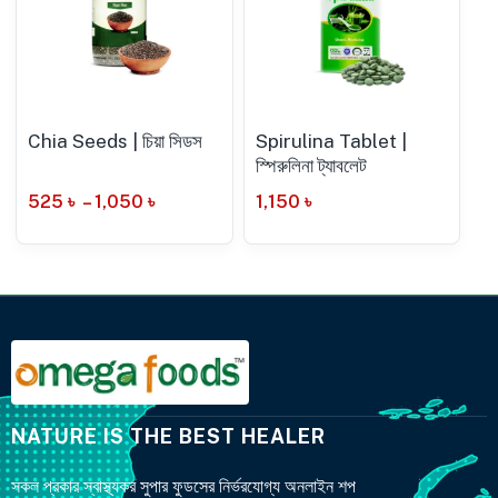
Chia Seeds | চিয়া সিডস
Spirulina Tablet |
স্পিরুলিনা ট্যাবলেট
525
৳
–
1,050
৳
1,150
৳
NATURE IS THE BEST HEALER
সকল প্রকার স্বাস্থ্যকর সুপার ফুডসের নির্ভরযোগ্য অনলাইন শপ