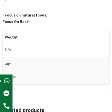
~Focus on natural foods,
Focus On Best~
Weight
N/A
ওজন
২০০ গ্রাম
p
r
w
Related products