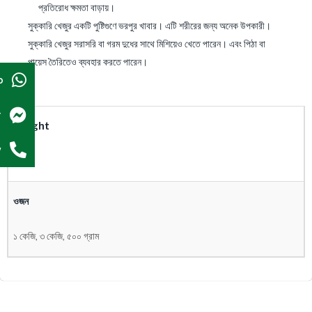
প্রতিরোধ ক্ষমতা বাড়ায়।
সুক্কারি খেজুর একটি পুষ্টিগুণে ভরপুর খাবার। এটি শরীরের জন্য অনেক উপকারী।
সুক্কারি খেজুর সরাসরি বা গরম দুধের সাথে মিশিয়েও খেতে পারেন। এবং পিঠা বা
পায়েস তৈরিতেও ব্যবহার করতে পারেন।
p
r
Weight
w
N/A
ওজন
১ কেজি, ৩ কেজি, ৫০০ গ্রাম