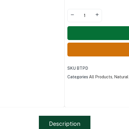
SKU
BTPD
Categories
All Products
,
Natural
Description