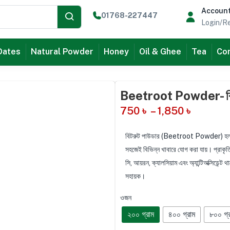
Accoun
01768-227447
Login/Re
Dates
Natural Powder
Honey
Oil & Ghee
Tea
Com
Beetroot Powder- বিটর
750
৳
–
1,850
৳
বিটরুট পাউডার (Beetroot Powder) হল প্রাকৃ
সহজেই বিভিন্ন খাবারে যোগ করা যায়। প্রাকৃতিক
সি, আয়রন, ক্যালসিয়াম এবং অ্যান্টিঅক্সিডেন্ট
সহায়ক।
ওজন
২০০ গ্রাম
৪০০ গ্রাম
৮০০ গ্