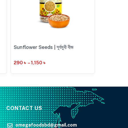
Sunflower Seeds | সূর্যমুখী বীজ
290
৳
–
1,150
৳
0
CONTACT US
omegafoodsbd@gmail.com