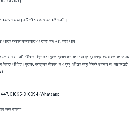
ে শুরু করা ভালো।
ুক্ত করতে পারবেন। এটি শরীরের জন্য অনেক উপকারী।
রা পাত্রে সংরক্ষণ করুন যাতে এর তাজা গন্ধ ও রং বজায় থাকে।
িয়ে নেওয়া যায়। এটি শরীরকে শক্তি এবং সুরক্ষা প্রদান করে এবং নানা স্বাস্থ্য সমস্যা থেকে রক্ষা করতে
 উৎস হিসেবে পরিচিত। সুতরাং, স্বাস্থ্যকর জীবনযাপন ও সুস্থ শরীরের জন্য বিটরুট পাউডার আপনার ডায়
্য।
8-227 447, 01865-916894 (Whatsapp)
েন করুন ধন্যবাদ।