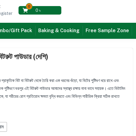
t
0
0
৳
gister
bo/Gift Pack
Baking & Cooking
Free Sample Zone
ুট পাউডার (দেশি)
তিক বিট বা বিটরুট থেকে তৈরি করা এক ধরনের গুঁড়ো, যা বিটের পুষ্টিগুণ ধরে রাখে এবং
 পুষ্টিগুণে ভরপুর এই বিটরুট পাউডার আমাদের স্বাস্থ্য রক্ষায় নানা ভাবে সহায়ক। এতে ভিটামিন
 থাকে, যা শরীরের রোগ প্রতিরোধ ক্ষমতা বৃদ্ধি করতে এবং বিভিন্ন শারীরিক ক্রিয়া সঠিক রাখতে
রাম