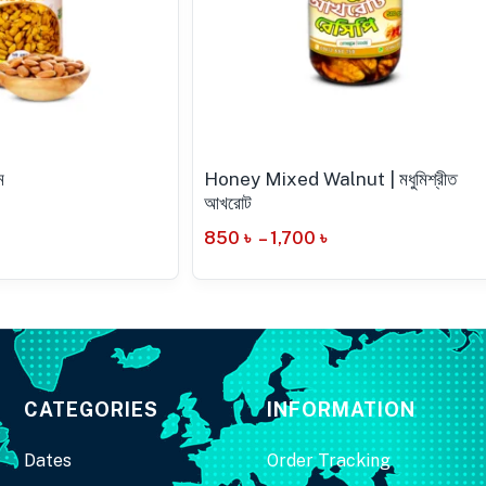
ম
Honey Mixed Walnut | মধুমিশ্রীত
আখরোট
850
৳
–
1,700
৳
CATEGORIES
INFORMATION
Dates
Order Tracking