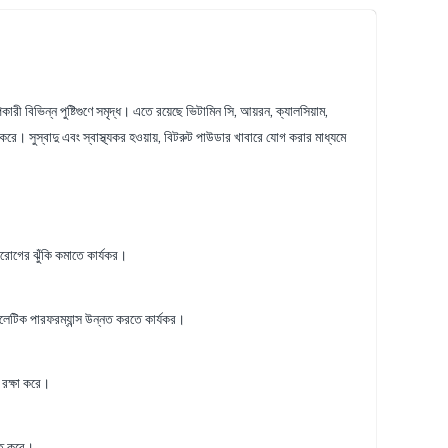
বিভিন্ন পুষ্টিগুণে সমৃদ্ধ। এতে রয়েছে ভিটামিন সি, আয়রন, ক্যালসিয়াম,
লন করে। সুস্বাদু এবং স্বাস্থ্যকর হওয়ায়, বিটরুট পাউডার খাবারে যোগ করার মাধ্যমে
দরোগের ঝুঁকি কমাতে কার্যকর।
যাথলেটিক পারফরম্যান্স উন্নত করতে কার্যকর।
 রক্ষা করে।
নত করে।