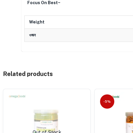
Focus On Best~
Weight
ওজন
Related products
-5%
Out of Stock