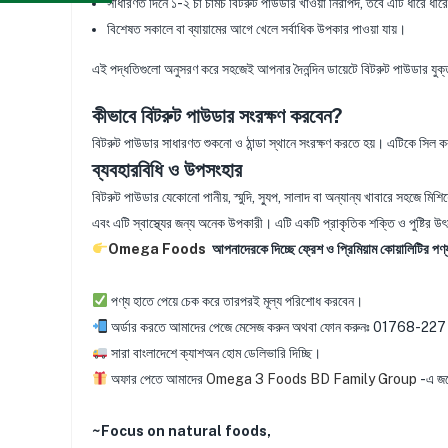
সাধারণত দিনে ১-২ চা চামচ বিটরুট পাউডার খাওয়া নিরাপদ, তবে এটি ধীরে ধীর
বিশেষত সকালে বা ব্যায়ামের আগে খেলে সর্বাধিক উপকার পাওয়া যায়।
এই পদ্ধতিগুলো অনুসরণ করে সহজেই আপনার দৈনন্দিন ডায়েটে বিটরুট পাউডার য
কীভাবে বিটরুট পাউডার সংরক্ষণ করবেন?
বিটরুট পাউডার সাধারণত শুকনো ও ঠান্ডা স্থানে সংরক্ষণ করতে হয়। এটিকে সিল ক
ব্যবহারবিধি ও উপসংহার
বিটরুট পাউডার যেকোনো পানীয়, স্মুদি, স্যুপ, সালাদ বা অন্যান্য খাবারে সহজে মিশ
এবং এটি স্বাস্থ্যের জন্য অনেক উপকারী। এটি একটি প্রাকৃতিক শক্তি ও পুষ্টির
Omega Foods
আপনাদেরকে দিচ্ছে ফ্রেশ ও প্রিমিয়াম কোয়ালিটির পণ
পণ্য হাতে পেয়ে চেক করে তারপরই মূল্য পরিশোধ করবেন।
অর্ডার করতে আমাদের পেজে মেসেজ করুন অথবা ফোন করুনঃ 0176
সারা বাংলাদেশে ক্যাশঅন হোম ডেলিভারি দিচ্ছি।
অফার পেতে আমাদের
Omega 3 Foods BD Family Group
-এ জয়
~Focus on natural foods,