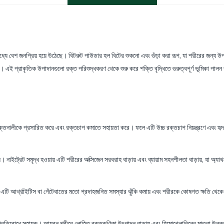
েশ জনপ্রিয় হয়ে উঠেছে। বিটরুট পাউডার হল বিটের শুকনো এবং গুঁড়া করা রূপ, যা শরীরের জন্য উপকারী 
সহায়ক। এই প্রাকৃতিক উপাদানগুলো রক্ত পরিশুদ্ধকরণ থেকে শুরু করে শক্তি বৃদ্ধিতে গুরুত্বপূর্ণ ভূমিকা পা
রক্তনালীকে প্রসারিত করে এবং রক্তচাপ কমাতে সহায়তা করে। ফলে এটি উচ্চ রক্তচাপ নিয়ন্ত্রণে এবং হৃ
। নাইট্রেট সমৃদ্ধ হওয়ায় এটি শরীরের অক্সিজেন সরবরাহ বাড়ায় এবং ব্যায়াম সহনশীলতা বাড়ায়, যা অ্
ে। এটি আর্থ্রাইটিস বা গেঁটেবাতের মতো প্রদাহজনিত সমস্যার ঝুঁকি কমায় এবং শরীরকে কোষগত ক্ষতি থেকে
 প্রতিরোধে সহায়ক। আয়রন শরীরে লোহিত রক্তকণিকা উৎপাদন বাড়ায় এবং হিমোগ্লোবিনের মাত্রা উন্