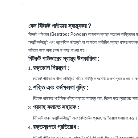
কেন বিটরুট পাউডার স্বাস্থ্যকর ?
বিটরুট পাউডার (Beetroot Powder) আজকাল স্বাস্থ্য সচেতন ব্যক্তিদের মধ্যে ব
অ্যান্টিঅক্সিডেন্ট এবং প্রাকৃতিক নাইট্রেট যা আমাদের শারীরিক স্বাস্থ্য রক্ষায় 
শরীরের জন্য নানা রকম উপকার পাওয়া যায়।
বিটরুট পাউডারের স্বাস্থ্য উপকারিতা :
রক্তচাপ নিয়ন্ত্রণ :
বিটরুট পাউডারে থাকা নাইট্রেট শরীরে নাইট্রিক অক্সাইডে রূপান্তরিত হয়, যা 
শক্তি এবং কর্মক্ষমতা বৃদ্ধি :
বিটরুট পাউডার শারীরিক শক্তি বাড়াতে সাহায্য করে, বিশেষ করে ব্যায়ামের সময়
প্রদাহ কমাতে সহায়ক :
বিটরুটে থাকা অ্যান্টিঅক্সিডেন্ট এবং বেটালেইন প্রদাহ প্রতিরোধে সহায়তা কর
রক্তস্বল্পতা প্রতিরোধ :
বিটরুট পাউডারে আয়রন এবং ফোলেটের পরিমাণ বেশি থাকায় এটি রক্তস্বল্পতা