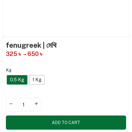
fenugreek | মেথি
325
৳
–
650
৳
Kg
0.5 Kg
1 Kg
ADD TO CART