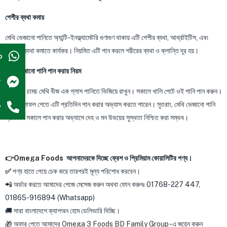
পেশীর ব্যথা কমায়
মেথি ভেজানো পানিতে অ্যান্টি-ইনফ্ল্যামেটরি গুণাগুণ থাকায় এটি পেশীর ব্যথা, আর্থ্রাইটিস, এবং
জয়েন্টের ব্যথা কমাতে কার্যকর। নিয়মিত এটি পান করলে শরীরের ব্যথা ও ক্লান্তি দূর হয়।
p
মেথি ভেজানো পানি পান করার নিয়ম
r
রাতে এক চামচ মেথি বীজ এক গ্লাস পানিতে ভিজিয়ে রাখুন। সকালে খালি পেটে ওই পানি পান করুন।
ভালো ফলাফল পেতে এটি প্রতিদিন পান করার অভ্যাস করতে পারেন। সুতরাং, মেথি ভেজানো পানি
w
প্রতিদিন সকালে পান করার অভ্যাসে দেহ ও মন উভয়ের সুস্থতা নিশ্চিত করা সম্ভব।
👉
Omega Foods
আপনাদেরকে দিচ্ছে ফ্রেশ ও প্রিমিয়াম কোয়ালিটির পণ্য।
✅
পণ্য হাতে পেয়ে চেক করে তারপরই মূল্য পরিশোধ করবেন।
📲 অর্ডার করতে আমাদের পেজে মেসেজ করুন অথবা ফোন করুনঃ 01768-227 447,
01865-916894 (Whatsapp)
🚚 সারা বাংলাদেশে ক্যাশঅন হোম ডেলিভারি দিচ্ছি।
🎁 অফার পেতে আমাদের
Omega 3 Foods BD Family Group
-এ জয়েন করুন