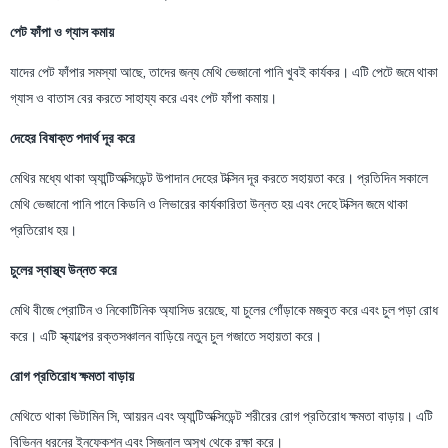
পেট ফাঁপা ও গ্যাস কমায়
যাদের পেট ফাঁপার সমস্যা আছে, তাদের জন্য মেথি ভেজানো পানি খুবই কার্যকর। এটি পেটে জমে থাকা
গ্যাস ও বাতাস বের করতে সাহায্য করে এবং পেট ফাঁপা কমায়।
দেহের বিষাক্ত পদার্থ দূর করে
মেথির মধ্যে থাকা অ্যান্টিঅক্সিডেন্ট উপাদান দেহের টক্সিন দূর করতে সহায়তা করে। প্রতিদিন সকালে
মেথি ভেজানো পানি পানে কিডনি ও লিভারের কার্যকারিতা উন্নত হয় এবং দেহে টক্সিন জমে থাকা
প্রতিরোধ হয়।
চুলের স্বাস্থ্য উন্নত করে
মেথি বীজে প্রোটিন ও নিকোটিনিক অ্যাসিড রয়েছে, যা চুলের গোঁড়াকে মজবুত করে এবং চুল পড়া রোধ
করে। এটি স্ক্যাল্পের রক্তসঞ্চালন বাড়িয়ে নতুন চুল গজাতে সহায়তা করে।
রোগ প্রতিরোধ ক্ষমতা বাড়ায়
মেথিতে থাকা ভিটামিন সি, আয়রন এবং অ্যান্টিঅক্সিডেন্ট শরীরের রোগ প্রতিরোধ ক্ষমতা বাড়ায়। এটি
বিভিন্ন ধরনের ইনফেকশন এবং সিজনাল অসুখ থেকে রক্ষা করে।