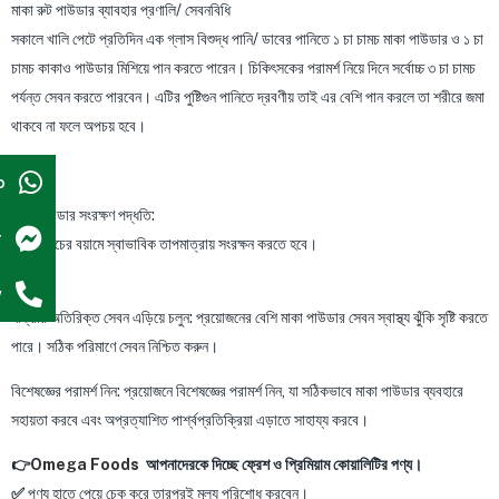
মাকা রুট পাউডার ব্যাবহার প্রণালি/ সেবনবিধি
সকালে খালি পেটে প্রতিদিন এক গ্লাস বিশুদ্ধ পানি/ ডাবের পানিতে ১ চা চামচ মাকা পাউডার ও ১ চা
চামচ কাকাও পাউডার মিশিয়ে পান করতে পারেন। চিকিৎসকের পরামর্শ নিয়ে দিনে সর্বোচ্চ ৩ চা চামচ
পর্যন্ত সেবন করতে পারবেন। এটির পুষ্টিগুন পানিতে দ্রবণীয় তাই এর বেশি পান করলে তা শরীরে জমা
থাকবে না ফলে অপচয় হবে।
p
মাকা পাউডার সংরক্ষণ পদ্ধতি:
r
একটি কাঁচের বয়ামে স্বাভাবিক তাপমাত্রায় সংরক্ষন করতে হবে।
সতর্কতা:
w
মাত্রার অতিরিক্ত সেবন এড়িয়ে চলুন: প্রয়োজনের বেশি মাকা পাউডার সেবন স্বাস্থ্য ঝুঁকি সৃষ্টি করতে
পারে। সঠিক পরিমাণে সেবন নিশ্চিত করুন।
বিশেষজ্ঞের পরামর্শ নিন: প্রয়োজনে বিশেষজ্ঞের পরামর্শ নিন, যা সঠিকভাবে মাকা পাউডার ব্যবহারে
সহায়তা করবে এবং অপ্রত্যাশিত পার্শ্বপ্রতিক্রিয়া এড়াতে সাহায্য করবে।
👉
Omega Foods
আপনাদেরকে দিচ্ছে ফ্রেশ ও প্রিমিয়াম কোয়ালিটির পণ্য।
✅
পণ্য হাতে পেয়ে চেক করে তারপরই মূল্য পরিশোধ করবেন।