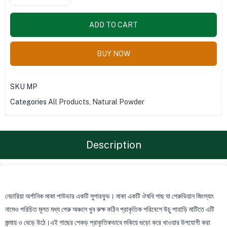
ADD TO CART
BUY NOW
SKU
MP
Categories
All Products
,
Natural Powder
Description
নেচারিয়া অর্গানিক মাকা পাউডার একটি সুপারফুড। মাকা একটি ঔষধি গাছ যা পেরুভিয়ান জিংস্যাং
নামেও পরিচিত মূলত মধ্য পেরু অঞ্চলে খুব রুক্ষ কঠিন প্রাকৃতিক পরিবেশে উচু পাহাড়ি মাটিতে এটি
জন্মায় ও বেড়ে উঠে।এই গাছের শেকড় প্রাকৃতিকভাবে শুকিয়ে গুড়ো করে খাওয়ার উপযোগী করা