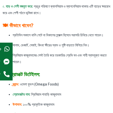
৫.
হাড় ও পেশী মজবুত করে:
প্রচুর পরিমাণে ক্যালসিয়াম ও ম্যাগনেসিয়াম থাকায় এটি হাড়ের ক্ষয়রোধ
করে এবং পেশী গঠনে ভূমিকা রাখে।
🍽️ কীভাবে খাবেন?
প্রতিদিন সকালে খালি পেটে বা বিকালের স্ন্যাক্স হিসেবে সরাসরি চিবিয়ে খেতে পারেন।
সালাদ, ডেজার্ট, সেমাই, কিংবা ক্ষীরের স্বাদ ও পুষ্টি বাড়াতে মিশিয়ে নিন।
p
প্রিমিয়াম কাজুবাদামের পেস্ট তৈরি করে তরকারির গ্রেভি ঘন এবং শাহী স্বাদযুক্ত করতে
r
পারেন।
📦 প্রোডাক্ট ডিটেইলস:
w
ব্র্যান্ড:
ওমেগা ফুডস (Omega Foods)
প্রোডাক্টের নাম:
প্রিমিয়াম পাহাড়ি কাজুবাদাম
উপাদান:
১০০% প্রাকৃতিক কাজুবাদাম