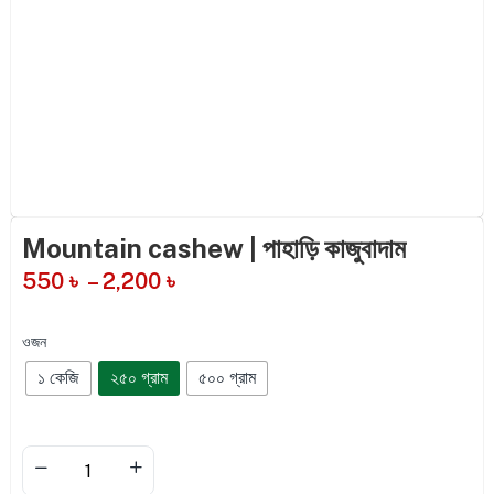
Mountain cashew | পাহাড়ি কাজুবাদাম
550
৳
–
2,200
৳
ওজন
১ কেজি
২৫০ গ্রাম
৫০০ গ্রাম