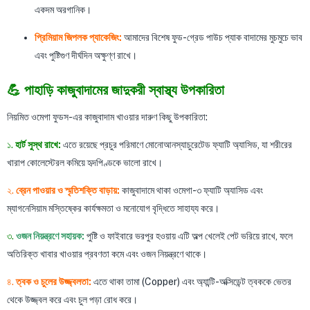
একদম অরগানিক।
প্রিমিয়াম জিপলক প্যাকেজিং:
আমাদের বিশেষ ফুড-গ্রেড পাউচ প্যাক বাদামের মুচমুচে ভাব
এবং পুষ্টিগুণ দীর্ঘদিন অক্ষুণ্ণ রাখে।
💪 পাহাড়ি কাজুবাদামের জাদুকরী স্বাস্থ্য উপকারিতা
নিয়মিত ওমেগা ফুডস-এর কাজুবাদাম খাওয়ার দারুণ কিছু উপকারিতা:
১.
হার্ট সুস্থ রাখে:
এতে রয়েছে প্রচুর পরিমাণে মোনোআনস্যাচুরেটেড ফ্যাটি অ্যাসিড, যা শরীরের
খারাপ কোলেস্টেরল কমিয়ে হৃদপিণ্ডকে ভালো রাখে।
২.
ব্রেন পাওয়ার ও স্মৃতিশক্তি বাড়ায়:
কাজুবাদামে থাকা ওমেগা-৩ ফ্যাটি অ্যাসিড এবং
ম্যাগনেসিয়াম মস্তিষ্কের কার্যক্ষমতা ও মনোযোগ বৃদ্ধিতে সাহায্য করে।
৩.
ওজন নিয়ন্ত্রণে সহায়ক:
পুষ্টি ও ফাইবারে ভরপুর হওয়ায় এটি অল্প খেলেই পেট ভরিয়ে রাখে, ফলে
অতিরিক্ত খাবার খাওয়ার প্রবণতা কমে এবং ওজন নিয়ন্ত্রণে থাকে।
৪.
ত্বক ও চুলের উজ্জ্বলতা:
এতে থাকা তামা (Copper) এবং অ্যান্টি-অক্সিডেন্ট ত্বককে ভেতর
থেকে উজ্জ্বল করে এবং চুল পড়া রোধ করে।