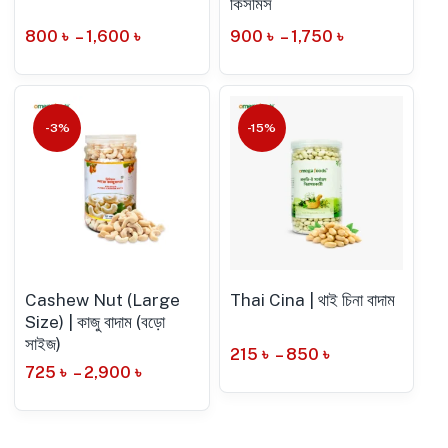
কিসমিস
800
৳
–
1,600
৳
900
৳
–
1,750
৳
-3%
-15%
Cashew Nut (Large
Thai Cina | থাই চিনা বাদাম
Size) | কাজু বাদাম (বড়ো
সাইজ)
215
৳
–
850
৳
725
৳
–
2,900
৳