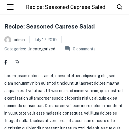
Recipe: Seasoned Caprese Salad
Recipe: Seasoned Caprese Salad
admin
July 17, 2019
Categories:
Uncategorized
0
comments
Lorem ipsum dolor sit amet, consectetuer adipiscing elit, sed
diam nonummy nibh euismod tincidunt ut laoreet dolore magna
aliquam erat volutpat. Ut wisi enim ad minim veniam, quis nostrud
exerci tation ullamcorper suscipit lobortis nisl ut aliquip ex ea
commodo consequat. Duis autem vel eum iriure dolor in hendrerit
in vulputate velit esse molestie consequat, vel illum dolore eu
feugiat nulla facilisis at vero eros et accumsan et iusto odio
dignissim qui blandit praesent luptatum zzril delenit augue duis