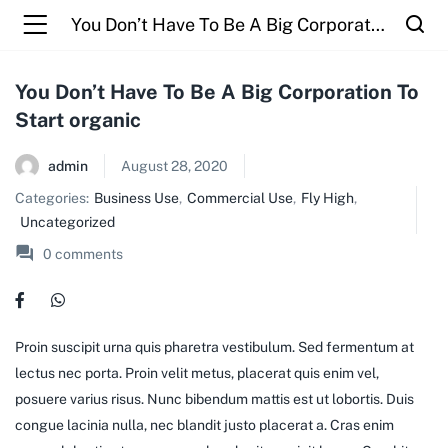
You Don’t Have To Be A Big Corporation To Start organic
You Don’t Have To Be A Big Corporation To
Start organic
admin
August 28, 2020
Categories:
Business Use
,
Commercial Use
,
Fly High
,
Uncategorized
0
comments
Proin suscipit urna quis pharetra vestibulum. Sed fermentum at
lectus nec porta. Proin velit metus, placerat quis enim vel,
posuere varius risus. Nunc bibendum mattis est ut lobortis. Duis
congue lacinia nulla, nec blandit justo placerat a. Cras enim