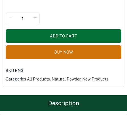
ADD TO CART
BUY NOW
SKU
BNG
Categories
All Products
,
Natural Powder
,
New Products
Description