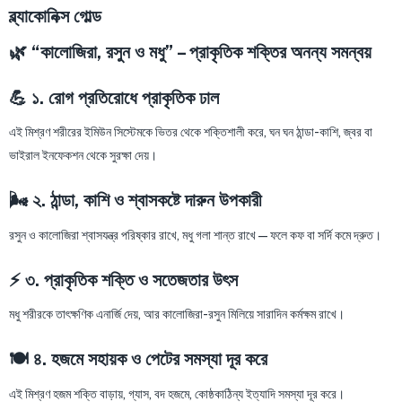
ব্ল্যাকোনিক্স গোল্ড
🌿 “কালোজিরা, রসুন ও মধু” – প্রাকৃতিক শক্তির অনন্য সমন্বয়
💪 ১. রোগ প্রতিরোধে প্রাকৃতিক ঢাল
এই মিশ্রণ শরীরের ইমিউন সিস্টেমকে ভিতর থেকে শক্তিশালী করে, ঘন ঘন ঠান্ডা-কাশি, জ্বর বা
ভাইরাল ইনফেকশন থেকে সুরক্ষা দেয়।
🌬️ ২. ঠান্ডা, কাশি ও শ্বাসকষ্টে দারুন উপকারী
রসুন ও কালোজিরা শ্বাসযন্ত্র পরিষ্কার রাখে, মধু গলা শান্ত রাখে — ফলে কফ বা সর্দি কমে দ্রুত।
⚡ ৩. প্রাকৃতিক শক্তি ও সতেজতার উৎস
মধু শরীরকে তাৎক্ষণিক এনার্জি দেয়, আর কালোজিরা-রসুন মিলিয়ে সারাদিন কর্মক্ষম রাখে।
🍽️ ৪. হজমে সহায়ক ও পেটের সমস্যা দূর করে
এই মিশ্রণ হজম শক্তি বাড়ায়, গ্যাস, বদ হজমে, কোষ্ঠকাঠিন্য ইত্যাদি সমস্যা দূর করে।