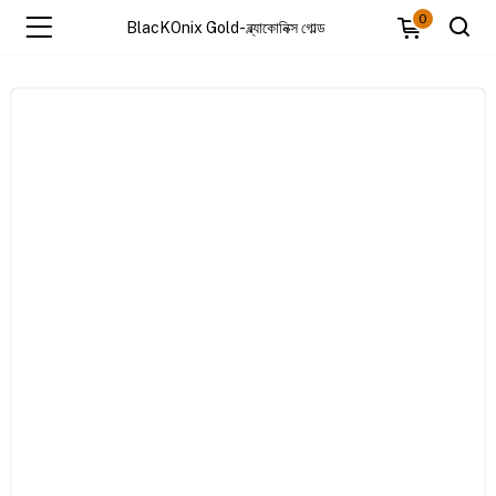
0
BlacKOnix Gold- ব্ল্যাকোনিক্স গোল্ড