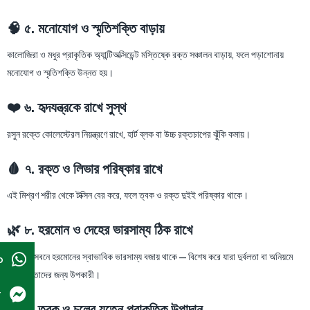
🧠 ৫. মনোযোগ ও স্মৃতিশক্তি বাড়ায়
কালোজিরা ও মধুর প্রাকৃতিক অ্যান্টিঅক্সিডেন্ট মস্তিষ্কে রক্ত সঞ্চালন বাড়ায়, ফলে পড়াশোনায়
মনোযোগ ও স্মৃতিশক্তি উন্নত হয়।
❤️ ৬. হৃদযন্ত্রকে রাখে সুস্থ
রসুন রক্তে কোলেস্টেরল নিয়ন্ত্রণে রাখে, হার্ট ব্লক বা উচ্চ রক্তচাপের ঝুঁকি কমায়।
🩸 ৭. রক্ত ও লিভার পরিষ্কার রাখে
এই মিশ্রণ শরীর থেকে টক্সিন বের করে, ফলে ত্বক ও রক্ত দুইই পরিষ্কার থাকে।
🌿 ৮. হরমোন ও দেহের ভারসাম্য ঠিক রাখে
নিয়মিত সেবনে হরমোনের স্বাভাবিক ভারসাম্য বজায় থাকে — বিশেষ করে যারা দুর্বলতা বা অনিয়মে
p
ভোগেন, তাদের জন্য উপকারী।
r
🌞 ৯. ত্বক ও চুলের যত্নে প্রাকৃতিক উপাদান