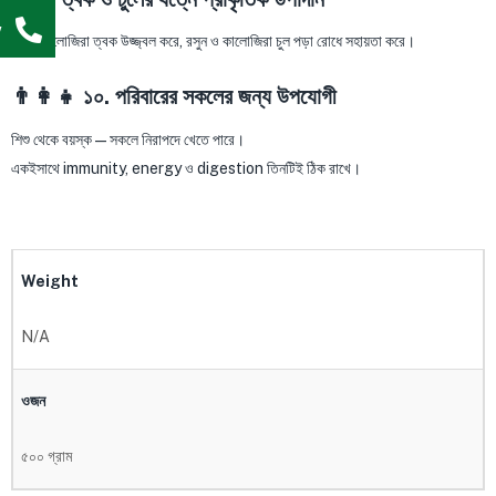
w
মধু ও কালোজিরা ত্বক উজ্জ্বল করে, রসুন ও কালোজিরা চুল পড়া রোধে সহায়তা করে।
👨‍👩‍👧 ১০. পরিবারের সকলের জন্য উপযোগী
শিশু থেকে বয়স্ক — সকলে নিরাপদে খেতে পারে।
একইসাথে immunity, energy ও digestion তিনটিই ঠিক রাখে।
Weight
N/A
ওজন
৫০০ গ্রাম