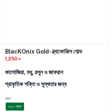
BlacKOnix Gold- ব্ল্যাকোনিক্স গোল্ড
1,250
৳
কালোজিরা, মধু, রসুন ও জাফরান
প্রাকৃতিক শক্তি ও সুস্থতার জন্য
ওজন
৫০০ গ্রাম