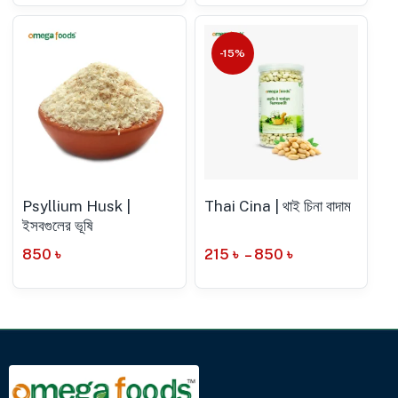
-15%
Psyllium Husk |
Thai Cina | থাই চিনা বাদাম
ইসবগুলের ভূষি
850
৳
215
৳
–
850
৳