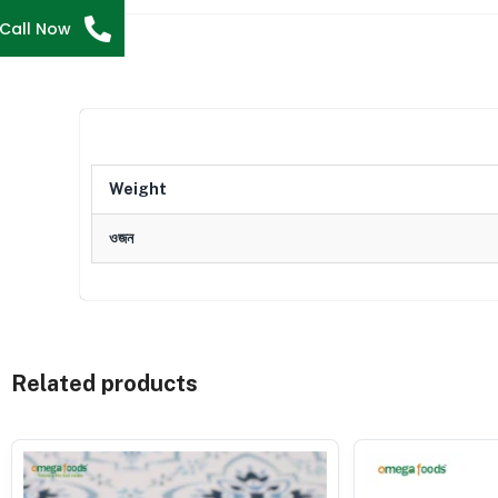
Call Now
Weight
ওজন
Related products