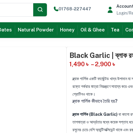
Accoun
01768-227447
Login/Re
Dates
Natural Powder
Honey
Oil & Ghee
Tea
Com
Black Garlic | ব্লাক রস
1,490
৳
–
2,900
৳
ব্ল্যাক গার্লিক একটি ফার্মেন্টেড খাদ্য উপাদান য
রক্তে শর্করার মাত্রা নিয়ন্ত্রণে সাহায্য করে
প্রোটিনও থাকে।
ব্ল্যাক গার্লিক কীভাবে তৈরি হয়?
ব্ল্যাক গার্লিক (Black Garlic)
বা কালো রসু
তাপমাত্রা ও আর্দ্রতার মধ্যে কয়েক সপ্তাহ ধ
রসুনের চেয়ে বেশি অ্যান্টিঅক্সিডেন্ট থাকে এবং র