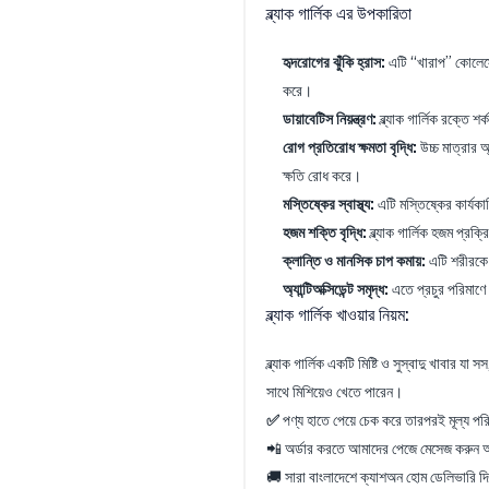
ব্ল্যাক গার্লিক এর উপকারিতা
হৃদরোগের ঝুঁকি হ্রাস:
এটি “খারাপ” কোলেস্ট
করে।
ডায়াবেটিস নিয়ন্ত্রণ:
ব্ল্যাক গার্লিক রক্তে শ
রোগ প্রতিরোধ ক্ষমতা বৃদ্ধি:
উচ্চ মাত্রার অ
ক্ষতি রোধ করে।
মস্তিষ্কের স্বাস্থ্য:
এটি মস্তিষ্কের কার্যক
হজম শক্তি বৃদ্ধি:
ব্ল্যাক গার্লিক হজম প্রক্র
ক্লান্তি ও মানসিক চাপ কমায়:
এটি শরীরকে 
অ্যান্টিঅক্সিডেন্ট সমৃদ্ধ:
এতে প্রচুর পরিমাণে অ
ব্ল্যাক গার্লিক খাওয়ার নিয়ম:
ব্ল্যাক গার্লিক একটি মিষ্টি ও সুস্বাদু খাবার য
সাথে মিশিয়েও খেতে পারেন।
✅
পণ্য হাতে পেয়ে চেক করে তারপরই মূল্য 
📲 অর্ডার করতে আমাদের পেজে মেসেজ
🚚 সারা বাংলাদেশে ক্যাশঅন হোম ডেলিভারি দি