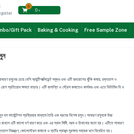
t
0
0
৳
gister
bo/Gift Pack
Baking & Cooking
Free Sample Zone
ুন
া সাধারণ রসুনের চেয়ে বেশি অ্যান্টিঅক্সিডেন্ট সমৃদ্ধ এবং এটি হৃদরোগের ঝুঁকি কমায়, রক্তচাপ ও
 এবং রোগ প্রতিরোধ ক্ষমতা বাড়ায়। এটি ক্লান্তি ও স্ট্রেস কমাতেও কার্যকর এবং এতে ভিটামিন বি ও
ন হল ফার্মেন্টেশন প্রক্রিয়ার মাধ্যমে তৈরি এক ধরনের বিশেষ রসুন। সাধারণ রসুনকে উচ্চ
রে রাখলে এটি কালো বর্ণ ধারণ করে এবং এর স্বাদ মিষ্টি, নরম ও চিবানোর মতো হয়। এটিতে সাধারণ
ক্তচাপ নিয়ন্ত্রণ, কোলেস্টেরল কমানো ও হার্টের স্বাস্থ্য সুরক্ষায় সহায়ক বলে বিবেচিত হয়।