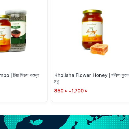
o | চিয়া সিডস কম্বো
Kholisha Flower Honey | খলিশা ফুলে
মধু
850
৳
–
1,700
৳