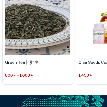
Green Tea | গ্রীণ টি
Chia Seeds Comb
800
৳
–
1,600
৳
1,450
৳