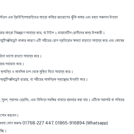
েরল এবং ট্রাইগ্লিসারাইডের মাত্রা কমিয়ে হৃদরোগের ঝুঁকি কমায় এবং রক্ত সঞ্চালন উন্নত
র্করার মাত্রা নিয়ন্ত্রণে সাহায্য করে, যা টাইপ ২ ডায়াবেটিস রোগীদের জন্য উপকারী।
্যান্টিঅক্সিডেন্ট থাকার কারণে এটি শরীরের রোগ প্রতিরোধ ক্ষমতা বাড়াতে সাহায্য করে এবং কোষের
ারিতা ভালো রাখতে সাহায্য করে।
িয়ায় সহায়তা করে।
ক্লান্তি ও মানসিক চাপ থেকে মুক্তি দিতে সাহায্য করে।
্যান্টিঅক্সিডেন্ট রয়েছে, যা শরীরের সামগ্রিক স্বাস্থ্যের উন্নতি করে।
া সস, স্যুপ, স্যালড ড্রেসিং, এবং বিভিন্ন সবজির খাবারে ব্যবহার করা যায়। এটিকে সরাসরি বা পনিরের
পরিশোধ করবেন।
 করুন অথবা ফোন করুনঃ 01768-227 447, 01865-916894 (Whatsapp)
চ্ছি।