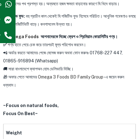
p
ওজন হ্রাসের পথ প্রশস্ত হয়। অন্যমতে হজম ক্ষমতা বাড়ানোর কারণে ঘি খিদে বাড়ায়।
✅পজিটিভ ফুড:
বহু প্রাচীন কাল থেকেই ঘি পজিটিভ ফুড হিসেবে পরিচিত। আধুনিক গবেষণাও বলছে
r
ঘি খেলে পজিটিভিটি বাড়ে। কনশাসনেস উন্নত হয়।
w
👉
Omega Foods
আপনাদেরকে দিচ্ছে ফ্রেশ ও প্রিমিয়াম কোয়ালিটির পণ্য।
✅
পণ্য হাতে পেয়ে চেক করে তারপরই মূল্য পরিশোধ করবেন।
📲 অর্ডার করতে আমাদের পেজে মেসেজ করুন অথবা ফোন করুনঃ 01768-227 447,
01865-916894 (Whatsapp)
🚚 সারা বাংলাদেশে ক্যাশঅন হোম ডেলিভারি দিচ্ছি।
🎁 অফার পেতে আমাদের
Omega 3 Foods BD Family Group
-এ জয়েন করুন
ধন্যবাদ।
~Focus on natural foods,
Focus On Best~
Weight