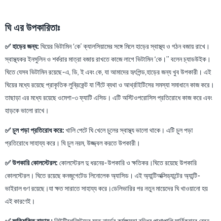
ঘি এর উপকারিতাঃ
✅ হাড়ের জন্য:
ঘিয়ের ভিটামিন ‘কে’ ক্যালসিয়ামের সঙ্গে মিলে হাড়ের স্বাস্থ্য ও গঠন বজায় রাখে।
স্বাস্থ্যকর ইনসুলিন ও শর্করার মাত্রা বজায় রাখতে কাজে লাগে ভিটামিন ‘কে।” বলেন চ্যাডউইক।
ঘিতে যেসব ভিটামিন রয়েছে -এ, ডি, ই এবং কে, যা আমাদের হৃৎপিন্ড,হাড়ের জন্য খুব উপকারী। এই
ঘিয়ের মধ্যে রয়েছে প্রাকৃতিক লুব্রিকেন্ট যা গিঁটে ব্যথা ও আর্থ্রাইটিসের সমস্যা সমাধানে কাজ করে।
তাছাড়া এর মধ্যে রয়েছে ওমেগা-৩ ফ্যাটি এসিড। এটি অস্টিওপরোসিস প্রতিরোধে কাজ করে এবং
হাড়কে ভালো রাখে।
✅ চুল পড়া প্রতিরোধ করে:
খালি পেটে ঘি খেলে চুলের স্বাস্থ্য ভালো থাকে। এটি চুল পড়া
প্রতিরোধে সাহায্য করে। ঘি চুল নরম, উজ্জ্বল করতে উপকারী।
✅ উপকারি কোলস্টেরল:
কোলস্টেরল দু ধরনের- উপকারি ও ক্ষতিকর।ঘিতে রয়েছে উপকারি
কোলস্টেরল। ঘিতে রয়েছে কনজুগেটেড লিনোলেক অ্যাসিড। এই অ্যান্টিঅক্সিড্যান্টের অ্যান্টি-
ভাইরাল গুণ রয়েছে।যা ক্ষত সারাতে সাহায্য করে।ডেলিভারির পর নতুন মায়েদের ঘি খাওয়ানো হয়
এই কারণেই।