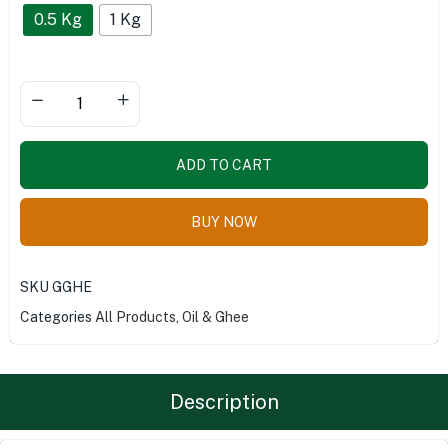
0.5 Kg
1 Kg
ADD TO CART
BUY NOW
SKU
GGHE
Categories
All Products
,
Oil & Ghee
Description