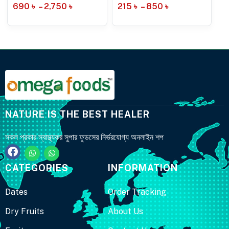
690
৳
–
2,750
৳
215
৳
–
850
৳
NATURE IS THE BEST HEALER
সকল প্রকার স্বাস্থ্যকর সুপার ফুডসের নির্ভরযোগ্য অনলাইন শপ
CATEGORIES
INFORMATION
Dates
Order Tracking
Dry Fruits
About Us