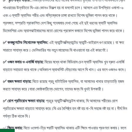
✅ স্মৃতিশক্তি বাড়ায় :
নিউট্রিশনিস্টদের মতে নার্ভের কর্মক্ষমতা বৃদ্ধির পাশাপাশি সার্বিকবাবে ব্রেন
পাওয়ারের উন্নতিতে ঘি-এর কোনও বিকল্প হয় না বললেই চলে। আসলে এত উপস্থিত ওমাগা- ৬
এবং ৩ ফ্যাটি অ্যাসিড শরীর এবং মস্তিষ্ককে চাঙ্গা রাখতে বিশেষ ভূমিকা পালন করে থাকে।
প্রসঙ্গত, সম্প্রতি প্রাকাশিত বেশ কিছু গবেষমায় দেখা গেছে এই দুই ধরনের ফ্যাটি অ্যাসিড
ডিমেনশিয়া এবং অ্যালঝাইমারসের মতো রোগের প্রকোপ কমাতে বিশেষ ভূমিকা পালন করে থাকে।
✅ কনজুগেটেড লিনোলেক অ্যাসিড:
এই অ্যান্টিঅক্সিড্যান্টের অ্যান্টি-ভাইরাল গুণ রয়েছে। যা ক্ষত
সারাতে সাহায্য করে। ডেলিভারির পর নতুন মায়েদের ঘি খাওয়ানো হয় এই কারণেই।
✅ ওজন কমায় ও এনার্জি বাড়ায়:
ঘিয়ের মধ্যে থাকা মিডিয়াম চেন ফ্যাটি অ্যাসিড খুব দ্রুত এনার্জি
বাড়াতে সহায়তা করে থাকে।অধিকাংশ অ্যাথলিট দৌড়নোর আগে ঘি খান। এর ফলে ওজনও কমে।
✅ হজম ক্ষমতা বাড়ায়:
ঘিতে রয়েছে প্রচু বাটাইরিক অ্যাসিড, যা আমাদের খাবার তাড়াতাড়ি হজম
করতে সাহায্য করে।যারা কোষ্ঠকাঠিন্যে ভোগেন, তাদের জন্য ঘি খুবই উপকারী।
✅ রোগ প্রতিরোধ ক্ষমতা বাড়ায়:
প্রচুর অ্যান্টিঅক্সিডেন্টস থাকায়, ঘি আমাদের শরীরের রোগ
প্রতিরোধ ক্ষমতা বাড়াতে সাহায্য করে।ঘি এর বৈশিষ্ঠ্য হল নষ্ট হয় না- ঘি সহজে নষ্ট হয় না। দীর্ঘ দিন
পর্যন্ত ঠিক থাকে ঘি।
✅
ক্ষিদে কমায়:
ঘিতে ওমেগা-ত্রি ফ্য়াটি অ্যাসিড থাকায় এটি ক্ষিদে পাওয়ার প্রবণতা কমায়। ফলে